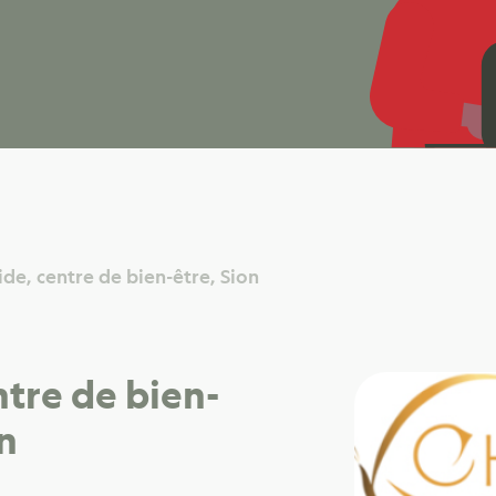
ide, centre de bien-être, Sion
tre de bien-
on