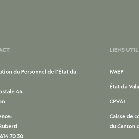
ACT
LIENS UTIL
ation du Personnel de l’État du
FMEP
État du Vala
ostale 44
ion
CPVAL
ence:
Caisse de 
Ruberti
du Canton d
 614 70 30