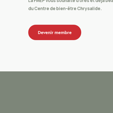
La FMEP vous souhaite d’ores et déjà be
du Centre de bien-être Chrysalide.
Devenir membre