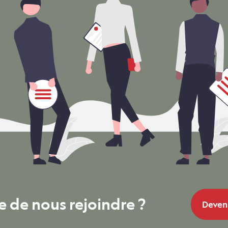
e de nous rejoindre ?
Deven