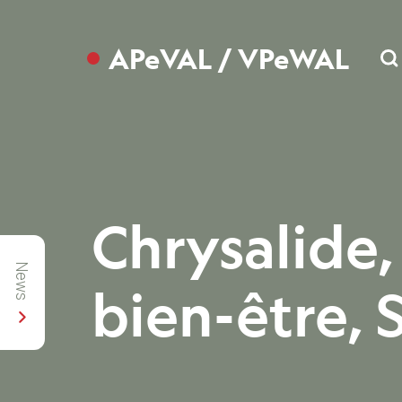
APeVAL / VPeWAL
Se
Chrysalide,
News
bien-être, 