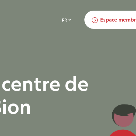
arch
Espace memb
 centre de
Sion