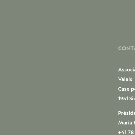
CONT
Associ
Valais
Case p
1951 S
Présid
Maria 
+41 78