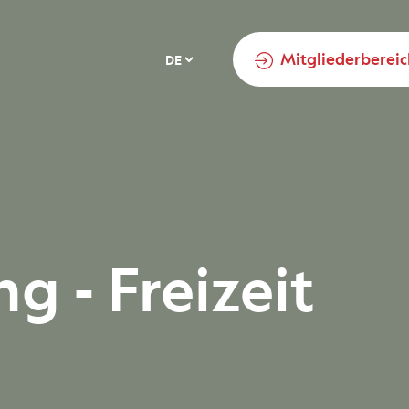
arch
Mitgliederbereic
g - Freizeit