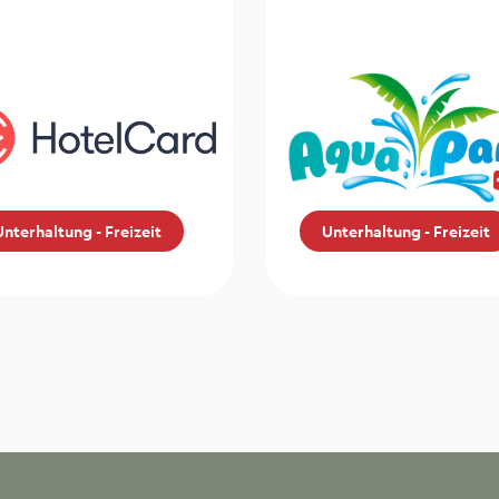
Unterhaltung - Freizeit
Unterhaltung - Freizeit
telCard
Aquaparc
elcard offeriert den
Aquaparc offeriert den
gliedern der ZMLP-
Mitgliedern der ZMLP-
bände die besten
Verbände einen Rabatt
eldeals.
von 20% auf jedem Eintr