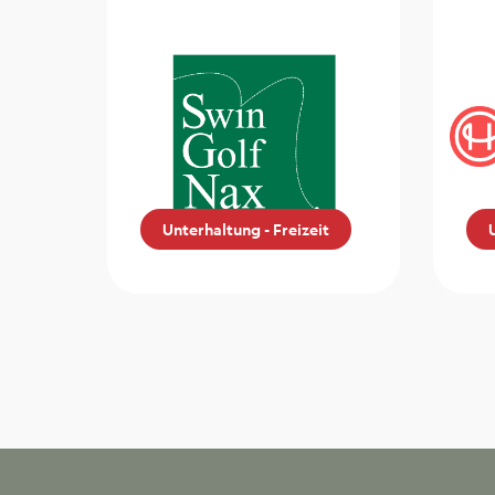
Unterhaltung - Freizeit
Footgolf Nax
Ho
Die ZMLP-Mitglieder
Hot
erhalten einen Rabatt auf
Mit
einen Footgolf-Parcours
Ver
in Nax
Hot