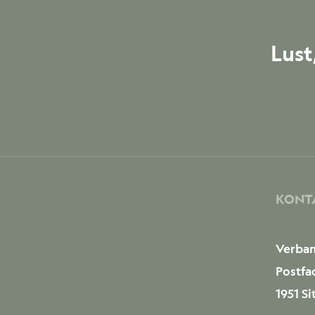
Lust
KONT
Verban
Postfa
1951 Si