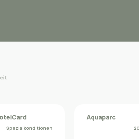
eit
otelCard
Aquaparc
Spezialkonditionen
2