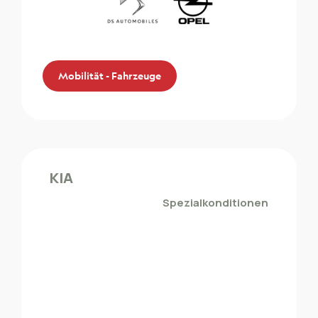
Mobilität - Fahrzeuge
Peugeot – Citroën – DS
Automobiles – Opel – Leapmotor
KIA
Die ZMLP-Mitglieder profitieren von einem
Spezialkonditionen
Sonderrabatt bei den Automarken der
Gruppe Peugeot – Citroën – DS Automobiles
– Opel – Leapmotor.
Mobilität - Fahrzeuge