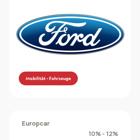
Mobilität - Fahrzeuge
Ford
Die ZMLP-Mitglieder profitieren von einem
Europcar
Sonderrabatt bei Ford
10% - 12%