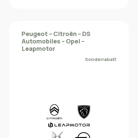
CUPRA
Die ZMLP-Mitglieder profitieren von einem
Peugeot – Citroën – DS
Sonderrabatt bei CUPRA
Automobiles – Opel –
Leapmotor
Mobilität - Fahrzeuge
Sonderrabatt